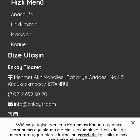
Hızlı Menü
Anasayfa
Hakkımızda
Markalar
Kariyer
Bize Ulaşın
Enkay Ticaret
Mehmet Akif Mahallesi, Bahariye Caddesi, No:115
Küçükçekmece / İSTANBUL
0212 659 60 20
info@enkaytr.com
×
6698 sayılı Kişisel Verilerin Korunması Kanunu uyarınca
hazırlanmış aydınlatma metnimizi okumak ve sitemizde ilgili
© 2021 Enkay Ticaret Tüm Hakları Saklıdır.
mevzuata uygun olarak kullanılan
ilgili bilgi almak
çerezlerle