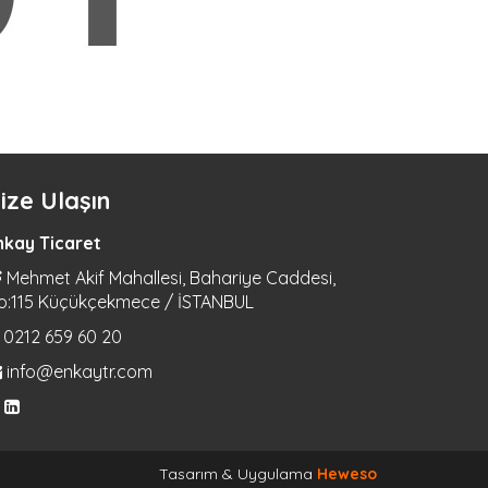
ize Ulaşın
nkay Ticaret
Mehmet Akif Mahallesi, Bahariye Caddesi,
o:115 Küçükçekmece / İSTANBUL
0212 659 60 20
info@enkaytr.com
Tasarım & Uygulama
Heweso