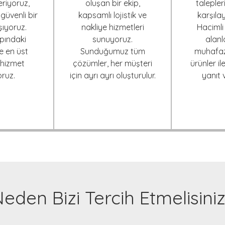
riyoruz,
oluşan bir ekip,
talepler
 güvenli bir
kapsamlı lojistik ve
karşılay
şıyoruz.
nakliye hizmetleri
Haciml
pındaki
sunuyoruz.
alanl
e en üst
Sunduğumuz tüm
muhafaz
hizmet
çözümler, her müşteri
ürünler il
ruz.
için ayrı ayrı oluşturulur.
yanıt 
eden Bizi Tercih Etmelisini