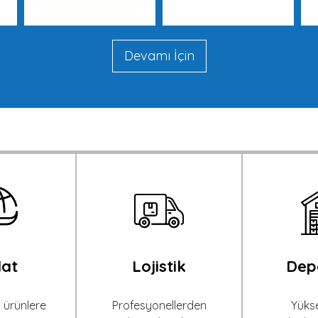
Devamı İçin
lat
Lojistik
Dep
n ürünlere
Profesyonellerden
Yükse