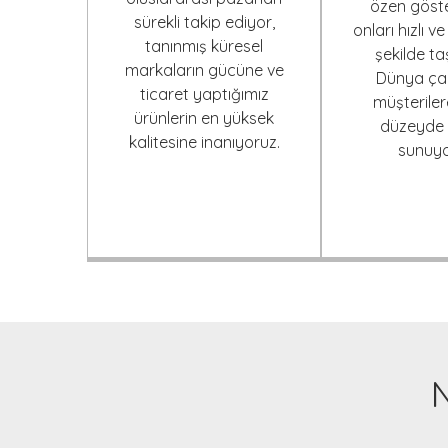
özen göste
sürekli takip ediyor,
onları hızlı ve
tanınmış küresel
şekilde ta
markaların gücüne ve
Dünya ça
ticaret yaptığımız
müşteriler
ürünlerin en yüksek
düzeyde 
kalitesine inanıyoruz.
sunuyo
N