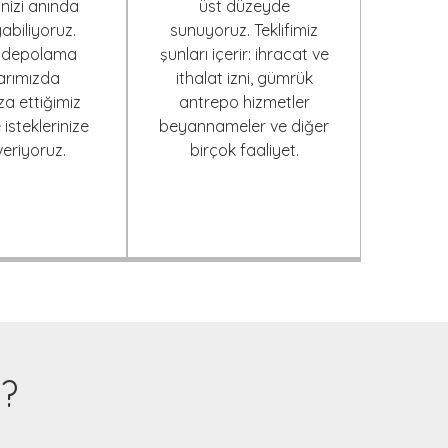
inizi anında
üst düzeyde
abiliyoruz.
sunuyoruz. Teklifimiz
i depolama
şunları içerir: ihracat ve
arımızda
ithalat izni, gümrük
a ettiğimiz
antrepo hizmetler
e isteklerinize
beyannameler ve diğer
veriyoruz.
birçok faaliyet.
z?