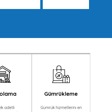
olama
Gümrükleme
k adetli
Gümrük hizmetlerini en