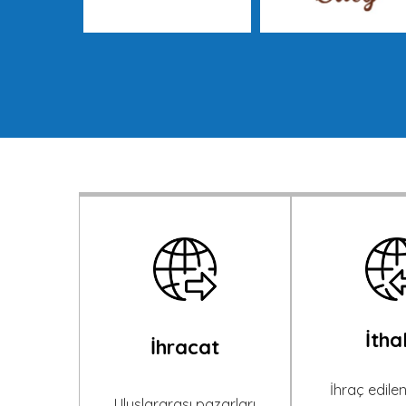
İtha
İhracat
İhraç edile
Uluslararası pazarları