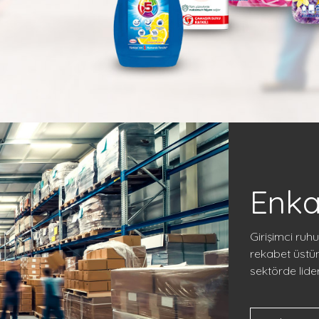
Enka
Girişimci ruhu
rekabet üstü
sektörde lid